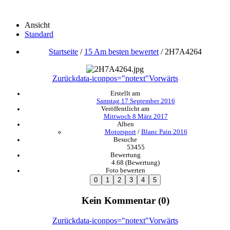
Ansicht
Standard
Startseite
/
15 Am besten bewertet
/
2H7A4264
Zurück
data-iconpos="notext"
Vorwärts
Erstellt am
Samstag 17 September 2016
Veröffentlicht am
Mittwoch 8 März 2017
Alben
Motorsport
/
Blanc Pain 2016
Besuche
53455
Bewertung
4.68
(Bewertung)
Foto bewerten
Kein Kommentar (0)
Zurück
data-iconpos="notext"
Vorwärts