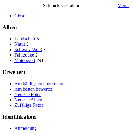
Schmickis - Galerie
Menu
Close
Alben
Landschaft
5
Natur
2
Schwarz Weiß
3
Fahrzeuge
2
Motorsport
291
Erweitert
Am häufigsten angesehen
Am besten bewertet
Neueste Fotos
Neueste Alben
Zufällige Fotos
Identifikation
Anmeldung