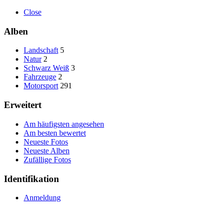
Close
Alben
Landschaft
5
Natur
2
Schwarz Weiß
3
Fahrzeuge
2
Motorsport
291
Erweitert
Am häufigsten angesehen
Am besten bewertet
Neueste Fotos
Neueste Alben
Zufällige Fotos
Identifikation
Anmeldung